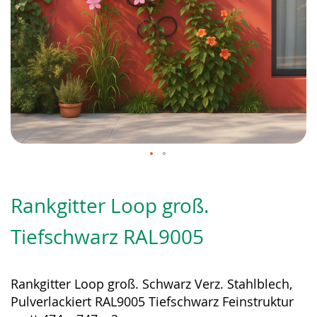
Zum
Anfang
Rankgitter Loop groß.
der
Bildergalerie
Tiefschwarz RAL9005
springen
Rankgitter Loop groß. Schwarz Verz. Stahlblech,
Pulverlackiert RAL9005 Tiefschwarz Feinstruktur