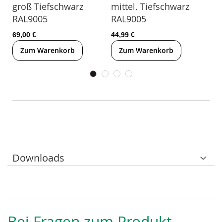
groß Tiefschwarz
mittel. Tiefschwarz
kle
RAL9005
RAL9005
RA
69,00 €
44,99 €
25,
Zum Warenkorb
Zum Warenkorb
Z
Downloads
Bei Fragen zum Produkt