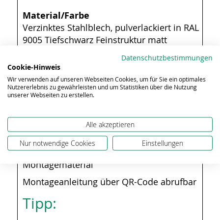
Material/Farbe
Verzinktes Stahlblech, pulverlackiert in RAL
9005 Tiefschwarz Feinstruktur matt
Maße
Datenschutzbestimmungen
Cookie-Hinweis
Gesamtmaß: 474 x 747 x 2 mm (BHT)
Wir verwenden auf unseren Webseiten Cookies, um für Sie ein optimales
Materialsstärke: 2 mm
Nutzererlebnis zu gewährleisten und um Statistiken über die Nutzung
unserer Webseiten zu erstellen.
Gewicht:
1,30 kg
Alle akzeptieren
Lieferumfang
Nur notwendige Cookies
Einstellungen
Montagematerial
Montageanleitung über QR-Code abrufbar
Tipp: