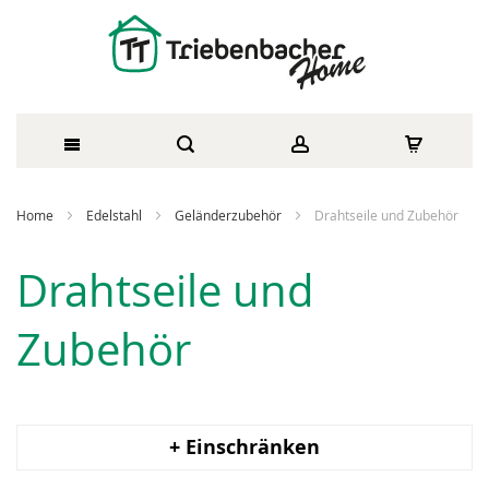
Direkt
Home
Edelstahl
Geländerzubehör
Drahtseile und Zubehör
zum
Drahtseile und
Inhalt
Zubehör
+ Einschränken