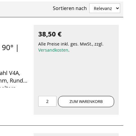
Sortieren nach
38,50 €
Alle Preise inkl. ges. MwSt., zzgl.
 90° |
Versandkosten
.
ahl V4A,
 mm, Runde
alters
ungsstift
ZUM WARENKORB