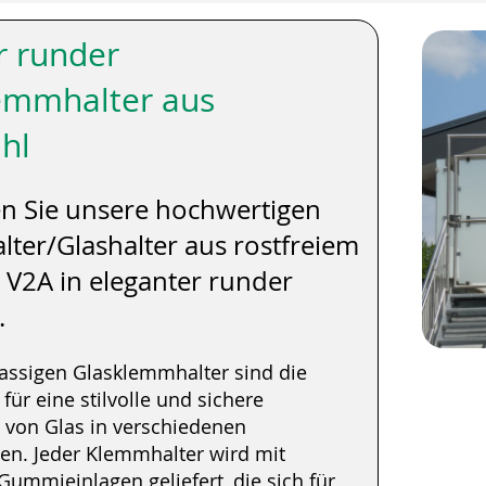
r runder
emmhalter aus
ahl
n Sie unsere hochwertigen
ter/Glashalter aus rostfreiem
l V2A in eleganter runder
.
lassigen Glasklemmhalter sind die
für eine stilvolle und sichere
 von Glas in verschiedenen
n. Jeder Klemmhalter wird mit
ummieinlagen geliefert, die sich für