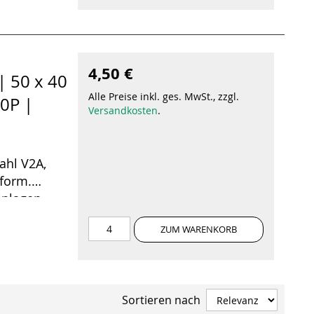
4,50 €
| 50 x 40
Alle Preise inkl. ges. MwSt., zzgl.
0P |
Versandkosten
.
ahl V2A,
uform.
inlagen
ZUM WARENKORB
Sortieren nach