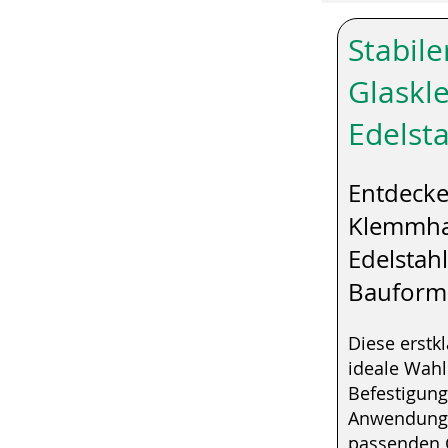
Stabile
Glaskl
Edelst
Entdecke
Klemmhal
Edelstah
Bauform
Diese erstk
ideale Wahl 
Befestigung
Anwendunge
passenden G