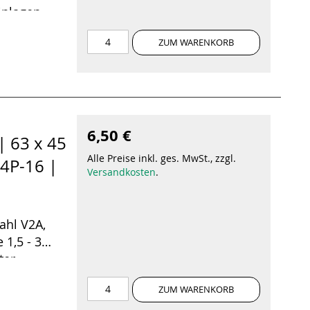
inlagen
ZUM WARENKORB
6,50 €
| 63 x 45
Alle Preise inkl. ges. MwSt., zzgl.
4P-16 |
Versandkosten
.
ahl V2A,
 1,5 - 3
ter
ungsstift.
ZUM WARENKORB