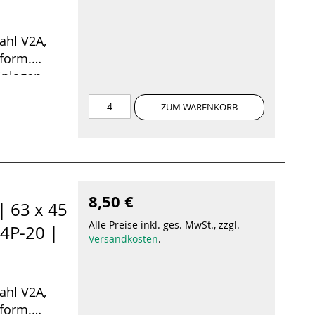
ahl V2A,
uform.
nlagen,
e.
ZUM WARENKORB
8,50 €
| 63 x 45
Alle Preise inkl. ges. MwSt., zzgl.
4P-20 |
Versandkosten
.
ahl V2A,
uform.