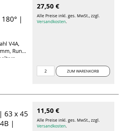
27,50 €
Alle Preise inkl. ges. MwSt., zzgl.
 180° |
Versandkosten
.
ahl V4A,
76 mm, Runde
alters
ungsstift.
ZUM WARENKORB
11,50 €
| 63 x 45
Alle Preise inkl. ges. MwSt., zzgl.
24B |
Versandkosten
.