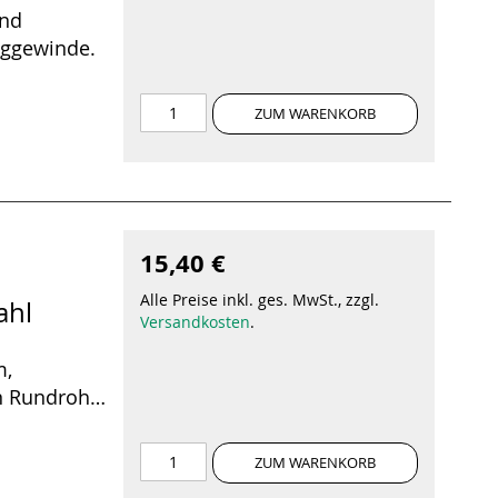
und
nggewinde.
ZUM WARENKORB
15,40 €
Alle Preise inkl. ges. MwSt., zzgl.
ahl
Versandkosten
.
m,
n Rundrohr
ZUM WARENKORB