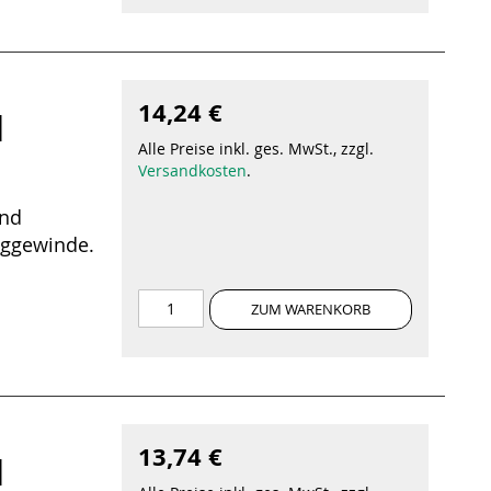
14,24 €
|
Alle Preise inkl. ges. MwSt., zzgl.
Versandkosten
.
und
nggewinde.
ZUM WARENKORB
13,74 €
|