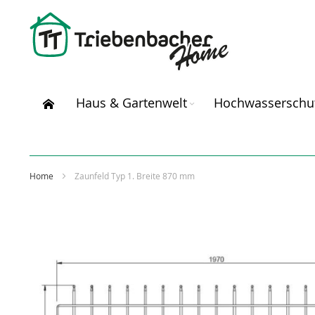
Direkt
zum
Inhalt
Haus & Gartenwelt
Hochwasserschu
Home
Zaunfeld Typ 1. Breite 870 mm
Zum
Ende
der
Bildergalerie
springen