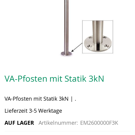
Zum
Anfang
VA-Pfosten mit Statik 3kN
der
Bildergalerie
springen
VA-Pfosten mit Statik 3kN | .
Lieferzeit 3-5 Werktage
AUF LAGER
Artikelnummer:
EM2600000F3K