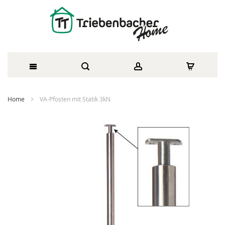
Direkt
Home
VA-Pfosten mit Statik 3kN
zum
Zum
Inhalt
Ende
der
Bildergalerie
springen