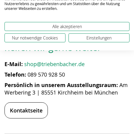
Nutzererlebnis zu gewährleisten und um Statistiken über die Nutzung
unserer Webseiten zu erstellen.
Alle akzeptieren
Bei Fragen zum Produkt
Nur notwendige Cookies
Einstellungen
helfen wir gerne weiter
E-Mail:
shop@triebenbacher.de
Telefon:
089 570 928 50
Persönlich in unserem Ausstellungsraum:
Am
Werbering 3 | 85551 Kirchheim bei München
Kontaktseite