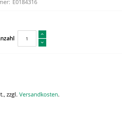
mer:
E0184316
nzahl
., zzgl.
Versandkosten
.