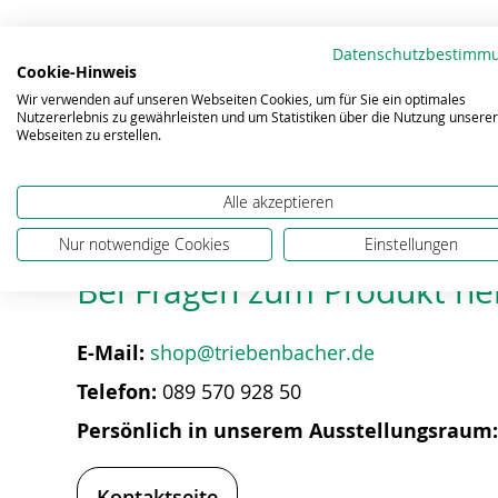
Zum
Anfang
der
Datenschutzbestimm
Eigenschaften
Cookie-Hinweis
Bildergalerie
Wir verwenden auf unseren Webseiten Cookies, um für Sie ein optimales
springen
Nutzererlebnis zu gewährleisten und um Statistiken über die Nutzung unserer
Webseiten zu erstellen.
Alle akzeptieren
Nur notwendige Cookies
Einstellungen
Bei Fragen zum Produkt hel
E-Mail:
shop@triebenbacher.de
Telefon:
089 570 928 50
Persönlich in unserem Ausstellungsraum
Kontaktseite