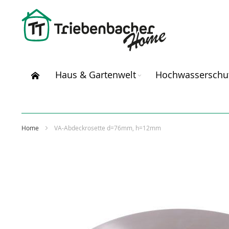
Direkt
zum
Inhalt
Haus & Gartenwelt
Hochwasserschu
Home
VA-Abdeckrosette d=76mm, h=12mm
Zum
Ende
der
Bildergalerie
springen