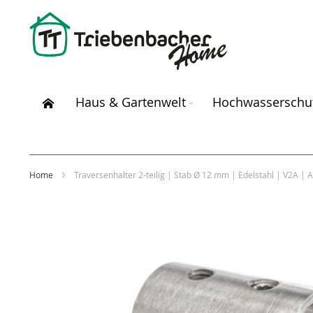
Direkt
zum
Inhalt
Haus & Gartenwelt
Hochwasserschu
Home
Traversenhalter 2-teilig | Stab Ø 12 mm | Edelstahl | V2A |
Zum
Ende
der
Bildergalerie
springen