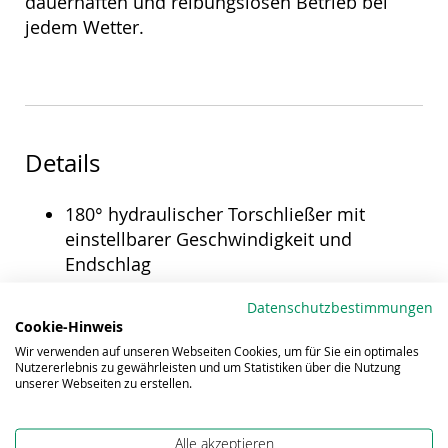
dauerhaften und reibungslosen Betrieb bei
jedem Wetter.
Details
180° hydraulischer Torschließer mit
einstellbarer Geschwindigkeit und
Endschlag
Schließgeschwindigkeit unempfindlich
Datenschutzbestimmungen
gegen Temperaturschwankungen und
Cookie-Hinweis
Feuchtigkeit
Wir verwenden auf unseren Webseiten Cookies, um für Sie ein optimales
Nutzererlebnis zu gewährleisten und um Statistiken über die Nutzung
Kompaktes und ästhetisches Design
unserer Webseiten zu erstellen.
Kratzfestes und korrosionsfrei-eloxiertes
Aluminiumgehäuse
Alle akzeptieren