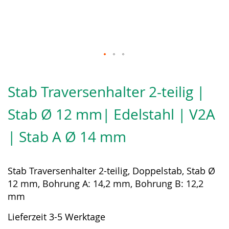
Zum
Anfang
Stab Traversenhalter 2-teilig |
der
Bildergalerie
Stab Ø 12 mm| Edelstahl | V2A
springen
| Stab A Ø 14 mm
Stab Traversenhalter 2-teilig, Doppelstab, Stab Ø
12 mm, Bohrung A: 14,2 mm, Bohrung B: 12,2
mm
Lieferzeit 3-5 Werktage