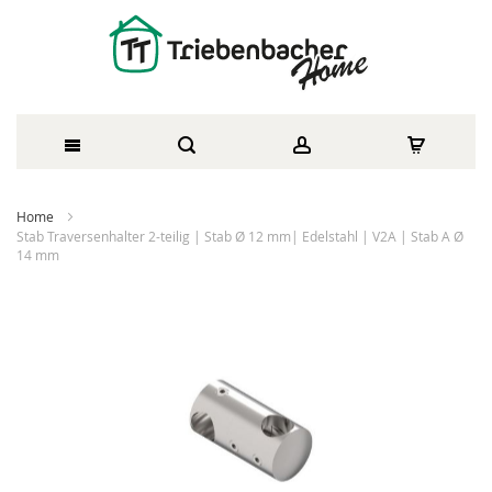
Direkt
Home
zum
Stab Traversenhalter 2-teilig | Stab Ø 12 mm| Edelstahl | V2A | Stab A Ø
14 mm
Inhalt
Zum
Ende
der
Bildergalerie
springen