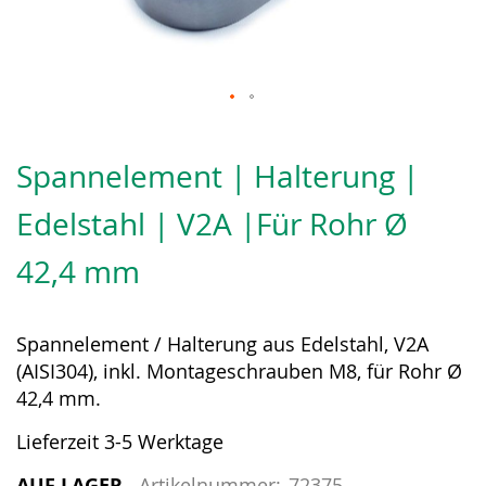
Zum
Anfang
Spannelement | Halterung |
der
Bildergalerie
Edelstahl | V2A |Für Rohr Ø
springen
42,4 mm
Spannelement / Halterung aus Edelstahl, V2A
(AISI304), inkl. Montageschrauben M8, für Rohr Ø
42,4 mm.
Lieferzeit 3-5 Werktage
AUF LAGER
Artikelnummer:
72375