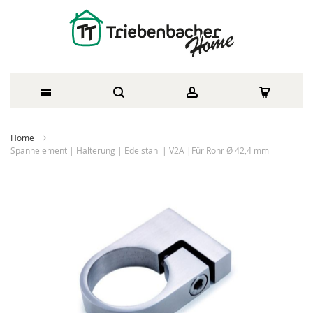
Direkt
Home
zum
Spannelement | Halterung | Edelstahl | V2A |Für Rohr Ø 42,4 mm
Inhalt
Zum
Ende
der
Bildergalerie
springen