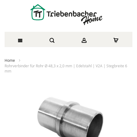
Direkt
Home
zum
Rohrverbinder für Rohr Ø 48,3 x 2,0 mm | Edelstahl | V2A | Stegbreite 6
mm
Inhalt
Zum
Ende
der
Bildergalerie
springen