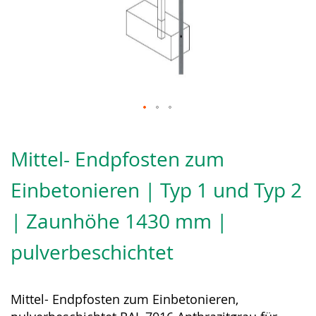
Zum
Anfang
Mittel- Endpfosten zum
der
Bildergalerie
Einbetonieren | Typ 1 und Typ 2
springen
| Zaunhöhe 1430 mm |
pulverbeschichtet
Mittel- Endpfosten zum Einbetonieren,