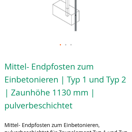
Zum
Anfang
Mittel- Endpfosten zum
der
Bildergalerie
Einbetonieren | Typ 1 und Typ 2
springen
| Zaunhöhe 1130 mm |
pulverbeschichtet
Mittel- Endpfosten zum Einbetonieren,