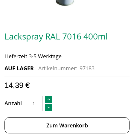
Zum
Anfang
Lackspray RAL 7016 400ml
der
Bildergalerie
springen
Lieferzeit 3-5 Werktage
AUF LAGER
Artikelnummer:
97183
14,39 €
Anzahl
Zum Warenkorb