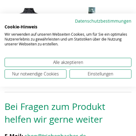
Datenschutzbestimmungen
Cookie-Hinweis
Wir verwenden auf unseren Webseiten Cookies, um für Sie ein optimales
Nutzererlebnis zu gewährleisten und um Statistiken über die Nutzung
Lack RAL 7016
Lackspray Schwarz
unserer Webseiten zu erstellen.
Anthrazitgrau 2,5L
Matt 400ml
57,00 €
14,39 €
Alle akzeptieren
Zum Warenkorb
Zum Warenkorb
Nur notwendige Cookies
Einstellungen
Bei Fragen zum Produkt
helfen wir gerne weiter