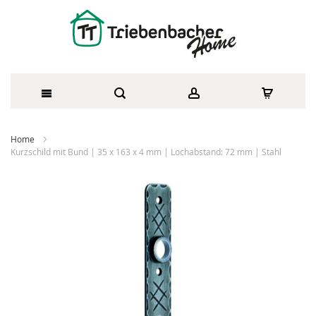
Direkt
Home
zum
Kurzschild mit Bund | 35 x 163 x 4 mm | Lochabstand: 72 mm | Stahl
Inhalt
Zum
Ende
der
Bildergalerie
springen