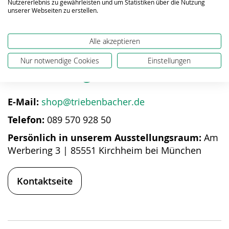
Nutzererlebnis zu gewährleisten und um Statistiken über die Nutzung
unserer Webseiten zu erstellen.
Alle akzeptieren
Bei Fragen zum Produkt
Nur notwendige Cookies
Einstellungen
helfen wir gerne weiter
E-Mail:
shop@triebenbacher.de
Telefon:
089 570 928 50
Persönlich in unserem Ausstellungsraum:
Am
Werbering 3 | 85551 Kirchheim bei München
Kontaktseite