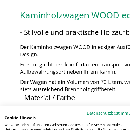
springen
Kaminholzwagen WOOD eck
- Stilvolle und praktische Holzau
Der Kaminholzwagen WOOD in eckiger Ausfüh
Design.
Er ermöglicht den komfortablen Transport von
Aufbewahrungsort neben Ihrem Kamin.
Der Wagen hat ein Volumen von 70 Litern, wa
stets ausreichend Brennholz griffbereit.
- Material / Farbe
Gesamt: verzinktes Stahlblech in Schwar
Datenschutzbestimm
Cookie-Hinweis
Griff: Stahlrohr in Sonderfarbe Schwarz 
Wir verwenden auf unseren Webseiten Cookies, um für Sie ein optimales
Nutzererlebnis zu gewährleisten und um Statistiken über die Nutzung unserer