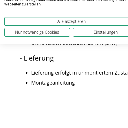
Räder: Gummi
Webseiten zu erstellen.
- Maße
Alle akzeptieren
Gesamtmaß: 530x920x565mm (BHT)
Nur notwendige Cookies
Einstellungen
Ohne Räder: 380x820x420mm (BHT)
- Lieferung
Lieferung erfolgt in unmontiertem Zust
Montageanleitung