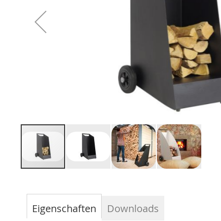
Zum
Anfang
der
Eigenschaften
Downloads
Bildergalerie