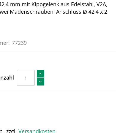
42,4 mm mit Kippgelenk aus Edelstahl, V2A,
zwei Madenschrauben, Anschluss Ø 42,4 x 2
mer:
77239
nzahl
., zzgl.
Versandkosten
.