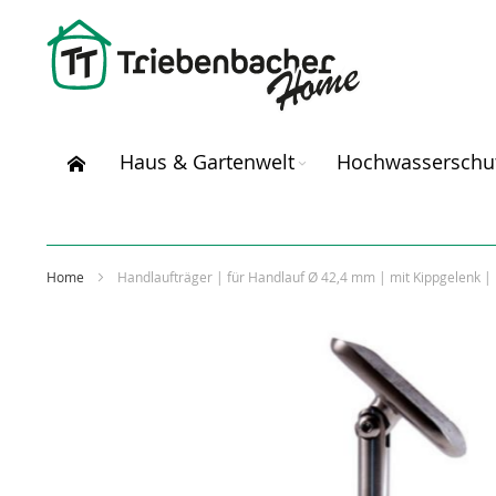
Direkt
zum
Inhalt
Haus & Gartenwelt
Hochwasserschu
Home
Handlaufträger | für Handlauf Ø 42,4 mm | mit Kippgelenk | 
Zum
Ende
der
Bildergalerie
springen