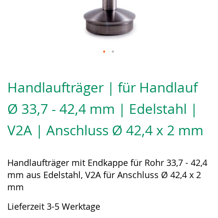
Zum
Anfang
Handlaufträger | für Handlauf
der
Bildergalerie
Ø 33,7 - 42,4 mm | Edelstahl |
springen
V2A | Anschluss Ø 42,4 x 2 mm
Handlaufträger mit Endkappe für Rohr 33,7 - 42,4
mm aus Edelstahl, V2A für Anschluss Ø 42,4 x 2
mm
Lieferzeit 3-5 Werktage