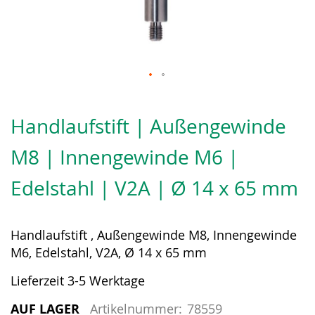
Zum
Anfang
Handlaufstift | Außengewinde
der
Bildergalerie
M8 | Innengewinde M6 |
springen
Edelstahl | V2A | Ø 14 x 65 mm
Handlaufstift , Außengewinde M8, Innengewinde
M6, Edelstahl, V2A, Ø 14 x 65 mm
Lieferzeit 3-5 Werktage
AUF LAGER
Artikelnummer:
78559