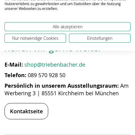
Nutzererlebnis zu gewährleisten und um Statistiken über die Nutzung
unserer Webseiten zu erstellen.
Alle akzeptieren
Bei Fragen zum Produkt
Nur notwendige Cookies
Einstellungen
helfen wir gerne weiter
E-Mail:
shop@triebenbacher.de
Telefon:
089 570 928 50
Persönlich in unserem Ausstellungsraum:
Am
Werbering 3 | 85551 Kirchheim bei München
Kontaktseite