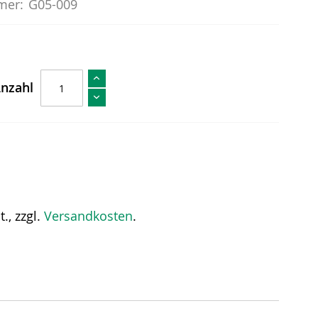
mer:
G05-009
nzahl
., zzgl.
Versandkosten
.