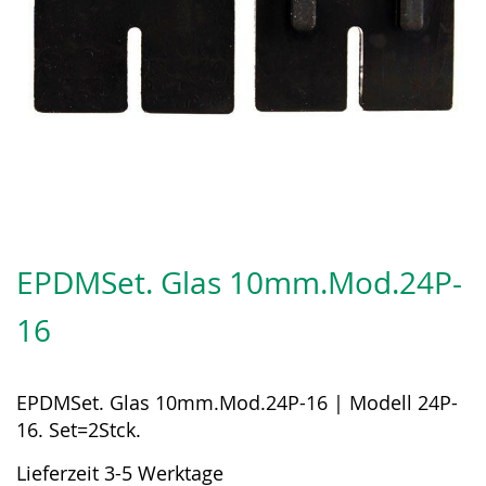
Zum
Anfang
EPDMSet. Glas 10mm.Mod.24P-
der
Bildergalerie
16
springen
EPDMSet. Glas 10mm.Mod.24P-16 | Modell 24P-
16. Set=2Stck.
Lieferzeit 3-5 Werktage