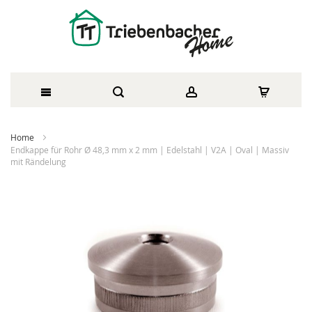
Direkt
Home
zum
Endkappe für Rohr Ø 48,3 mm x 2 mm | Edelstahl | V2A | Oval | Massiv
mit Rändelung
Inhalt
Zum
Ende
der
Bildergalerie
springen