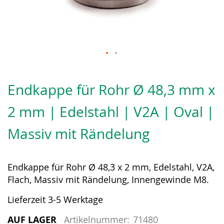
Zum
Anfang
Endkappe für Rohr Ø 48,3 mm x
der
Bildergalerie
2 mm | Edelstahl | V2A | Oval |
springen
Massiv mit Rändelung
Endkappe für Rohr Ø 48,3 x 2 mm, Edelstahl, V2A,
Flach, Massiv mit Rändelung, Innengewinde M8.
Lieferzeit 3-5 Werktage
AUF LAGER
Artikelnummer:
71480