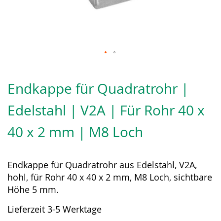
Zum
Anfang
Endkappe für Quadratrohr |
der
Bildergalerie
Edelstahl | V2A | Für Rohr 40 x
springen
40 x 2 mm | M8 Loch
Endkappe für Quadratrohr aus Edelstahl, V2A,
hohl, für Rohr 40 x 40 x 2 mm, M8 Loch, sichtbare
Höhe 5 mm.
Lieferzeit 3-5 Werktage