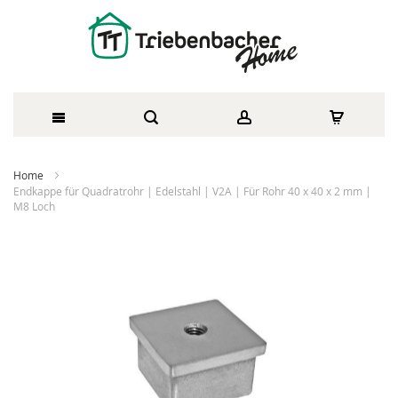
Direkt
Home
zum
Endkappe für Quadratrohr | Edelstahl | V2A | Für Rohr 40 x 40 x 2 mm |
M8 Loch
Inhalt
Zum
Ende
der
Bildergalerie
springen