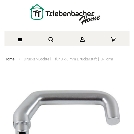
Direkt
Home
Drücker-Lochteil | für 8 x 8 mm Drückerstift | U-Form
zum
Zum
Inhalt
Ende
der
Bildergalerie
springen