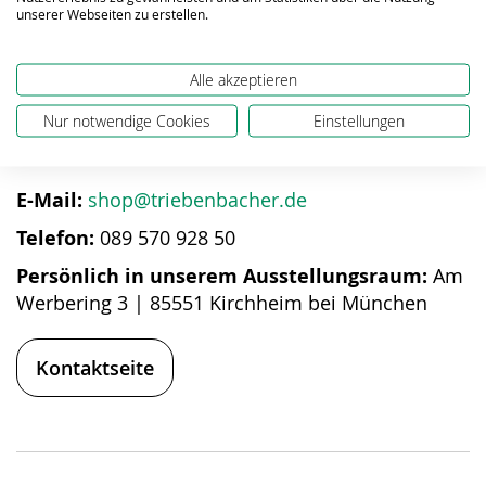
unserer Webseiten zu erstellen.
Alle akzeptieren
Bei Fragen zum Produkt
Nur notwendige Cookies
Einstellungen
helfen wir gerne weiter
E-Mail:
shop@triebenbacher.de
Telefon:
089 570 928 50
Persönlich in unserem Ausstellungsraum:
Am
Werbering 3 | 85551 Kirchheim bei München
Kontaktseite