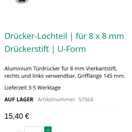
Zum
Anfang
Drücker-Lochteil | für 8 x 8 mm
der
Bildergalerie
Drückerstift | U-Form
springen
Aluminium Türdrücker für 8 mm Vierkantstift,
rechts und links verwendbar, Grifflänge 145 mm.
Lieferzeit 3-5 Werktage
AUF LAGER
Artikelnummer:
57564
15,40 €