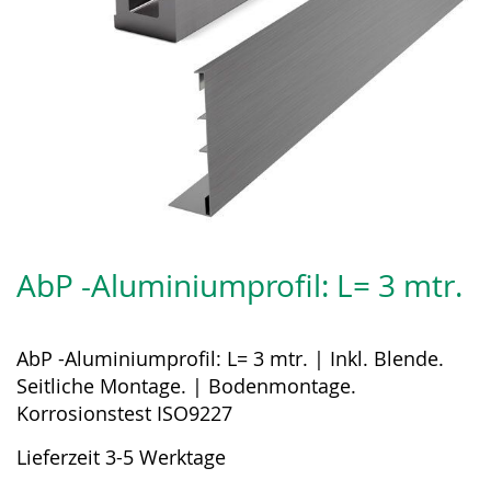
Zum
Anfang
AbP -Aluminiumprofil: L= 3 mtr.
der
Bildergalerie
springen
AbP -Aluminiumprofil: L= 3 mtr. | Inkl. Blende.
Seitliche Montage. | Bodenmontage.
Korrosionstest ISO9227
Lieferzeit 3-5 Werktage