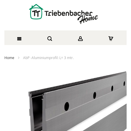
Direkt
Home
AbP -Aluminiumprofil: L= 3 mtr.
zum
Zum
Inhalt
Ende
der
Bildergalerie
springen